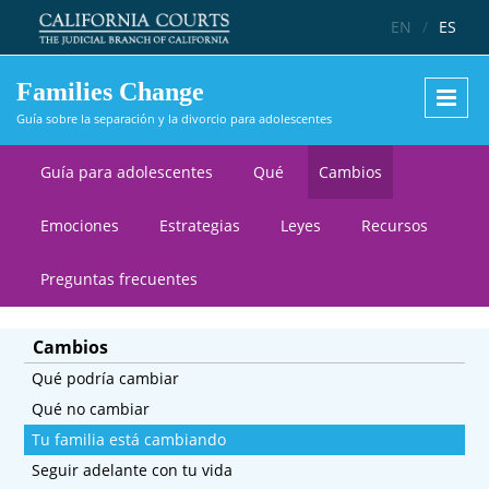
Skip to main content
EN
/
ES
Families Change
Guía sobre la separación y la divorcio para adolescentes
Guía para adolescentes
Qué
Cambios
Emociones
Estrategias
Leyes
Recursos
Preguntas frecuentes
Cambios
Qué podría cambiar
Qué no cambiar
Tu familia está cambiando
Seguir adelante con tu vida